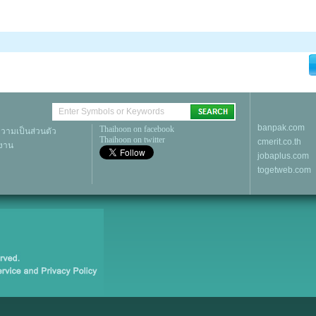
banpak.com
Thaihoon on facebook
ามเป็นส่วนตัว
Thaihoon on twitter
cmerit.co.th
้งาน
jobaplus.com
togetweb.com