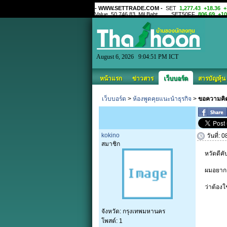
August 6, 2026 9:04:51 PM ICT
หน้าแรก
ข่าวสาร
เว็บบอร์ด
สารบัญหุ้น
เว็บบอร์ด
>
ห้องพูดคุยแนะนำธุรกิจ
>
ขอความคิด
kokino
วันที่:
สมาชิก
หวัดดีคั
ผมอยากเ
ว่าต้องใ
จังหวัด: กรุงเทพมหานคร
โพสต์: 1