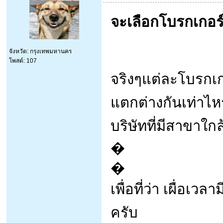
จะเลือกโบรกเกอร์
จังหวัด: กรุงเทพมหานคร
โพสต์: 107
จริงๆแต่ละโบรกเ
แตกต่างกันเท่าไห
บริษัทที่มีสาขาใกล
�
�
เพื่อที่ว่า เผื่อเว
ครับ