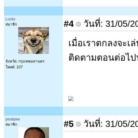
Lucky
#4
วันที่: 31/05/
สมาชิก
เมื่อเราตกลงจะเล่
ติดตามตอนต่อไป
จังหวัด: กรุงเทพมหานคร
โพสต์: 107
peatqwe
#5
วันที่: 31/05/
สมาชิก