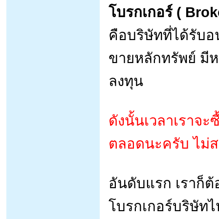
โบรกเกอร์ ( Brok
คือบริษัทที่ได้รับ
ขายหลักทรัพย์ มีห
ลงทุน
ดังนั้นเวลาเราจะซ
ตลอดนะครับ ไม่ส
อันดับแรก เราก็ต้
โบรกเกอร์บริษัทไหน