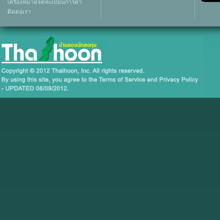
เครื่องหมายจดทะเบียนการค้า
ติดต่อเรา