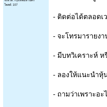
จังหวัด: กรุงเทพมหานคร
โพสต์: 107
- ติดต่อได้ตลอดเว
- จะโทรมารายงาน
- มีบทวิเคราะห์ หร
- ลองให้แนะนำหุ้น
- ถามว่าเพราะอะไ