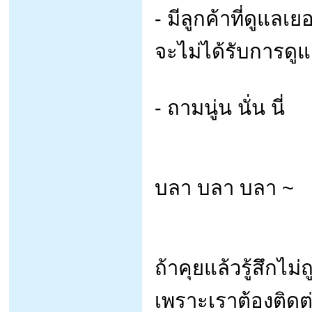
- มีลูกค้าที่ดูแลเ
จะไม่ได้รับการดูแล
- ถามนู่น นั่น นี่
บลา บลา บลา ~
ถ้าคุยแล้วรู้สึกไม
เพราะเราต้องติดต