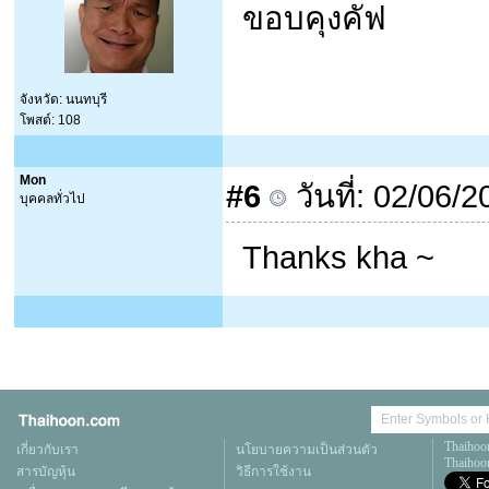
ขอบคุงคัฟ
จังหวัด: นนทบุรี
โพสต์: 108
Mon
#6
วันที่: 02/06/
บุคคลทั่วไป
Thanks kha ~
Thaihoo
เกี่ยวกับเรา
นโยบายความเป็นส่วนตัว
Thaihoon
สารบัญหุ้น
วิธีการใช้งาน