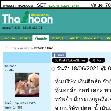
August 7, 2026 1:13:38 AM ICT
หน้าแรก
ข่าวสาร
เว็บบอร์ด
สารบัญหุ้น
สมาชิก
ติดต่อโฆษณา
ติด
เว็บบอร์ด
>
ห้องข่าว
>
สำนักข่าวรัชดา
thaihoon
วันที่: 18/06/2021 @ 
สมาชิก
หุ้นบริษัท เงินติดล้อ 
หุ้นทอล์ก ออฟ เดอะ ทา
ทรัพย์ฯ มีกระแสพูดถึ
จังหวัด: กรุงเทพมหานคร
จากบริษัท ปตท. น้ำมั
โพสต์: 14,583