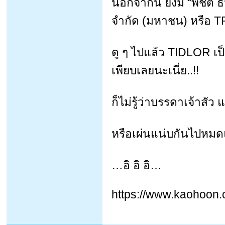
นอกจากนี้ ยังมี “พิชิต ธ
จำกัด (มหาชน) หรือ TR
ดู ๆ ไปแล้ว TIDLOR เป็น
เพียบเลยนะเนี่ย..!!
ก็ไม่รู้ว่าบรรดาเจ้าสัว
หรือเผ่นแน่บกันไปหมดแ
…อิ อิ อิ…
https://www.kaohoon