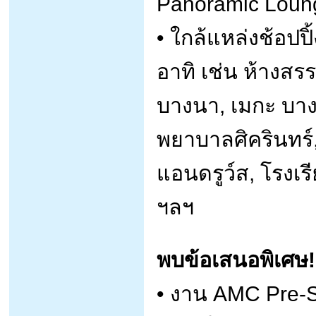
Panoramic Loung
• ใกล้แหล่งช้อป
อาทิ เช่น ห้างส
บางนา, เมกะ บา
พยาบาลศิครินทร์
แอนดรูว์ส, โรงเร
ฯลฯ
พบข้อเสนอพิเศษ!
• งาน AMC Pre-Sa