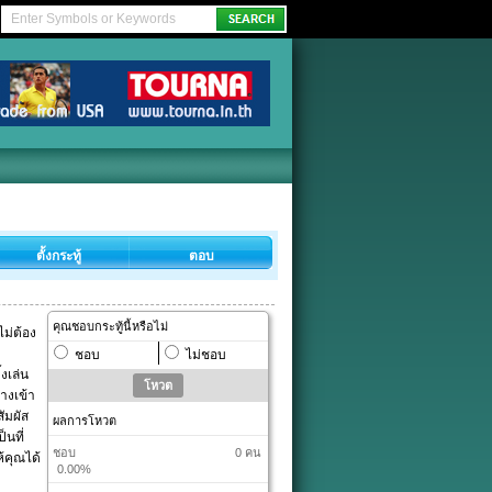
ตั้งกระทู้
ตอบ
คุณชอบกระทู้นี้หรือไม่
ไม่ต้อง
ชอบ
ไม่ชอบ
งเล่น
ทางเข้า
สัมผัส
ผลการโหวต
็นที่
ชอบ
0 คน
้คุณได้
0.00%