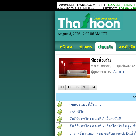
August 8, 2026 2:32:06 AM ICT
หน้าแรก
ข่าวสาร
เว็บบอร์ด
สารบัญหุ้น
ห้องนั่งเล่น
นั่งเล่นสบายๆ ......คุยเรื่องดีๆต่า
Admin
ผู้ดูแลกระดาน:
<<
11
12
13
14
กร
เคยเจอแบบนี้มั้ย.......
วงล้อชีวิต
คัมภีร์มหาโกง ตอนที่ 8 เรื่องสวัสดี
คัมภีร์มหาโกง ตอนที่ 7 เรื่องไก่เห็นตีนงู งูเ
อาจารย์บ้านนอก.คอม ขอรับการแบ่งปันน้ำ