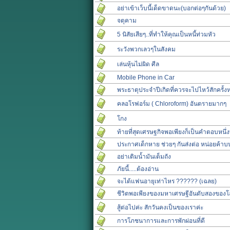
อย่าเข้าเว็บนี้เด็ดขาดนะ(บอกต่อๆกันด้วย)
จตุคาม
5 นิสัยเสียๆ..ที่ทำให้คุณเป็นหนี้ท่วมหัว
ระวังพวกเลวๆในสังคม
เล่นหุ้นไม่ผิด ศีล
Mobile Phone in Car
พระธาตุประจำปีเกิดที่ควรจะไปไหว้สักครั้งห
คลอโรฟอร์ม ( Chloroform) อันตรายมากๆ
โกง
ท้ายที่สุดเศรษฐกิจพอเพียงก็เป็นคำตอบหนึ่งท
ประกาศเด็กหาย ช่วยๆ กันส่งต่อ หน่อยค้า
อย่าเติมน้ำมันเต็มถัง
ภัยนี้.....ต้องอ่าน
จะได้แฟนอายุเท่าไหร ?????? (เฉลย)
ชีวิตพอเพียงของมหาเศรษฐีอันดับสองของโ
สู้ต่อไปค่ะ สักวันคงเป็นของเราค่ะ
การโภชนาการและการพักผ่อนที่ดี