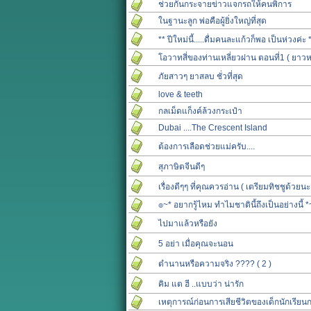
ช่วยกันกระจายข่าวแจกรถให้คนพิการ
ในฐานะลูก พ่อคือผู้ยิ่งใหญ่ที่สุด
** ปีใหม่นี้.....ดื่มคนละแก้วก็พอ เป็นห่วงค่ะ 
โอวาทสี่ของท่านเหลี่ยวฝาน ตอนที่1 ( ยาวห
ภัยสาวๆ ยาสลบ ชั่วที่สุด
love & teeth
กลเม็ดแก็งค์ล้วงกระเป๋า
Dubai ....The Crescent Island
ต้องการเลือดช่วยแม่ครับ....
สุภาษิตจีนดีๆ
เรื่องดีๆๆ ที่คุณควรอ่าน ( เตรียมทิชชูด้วยนะ
๏~* อยากรู้ไหม ทำไมชาตินี้ถึงเป็นอย่างนี้ *
ไปมาแล้วหรือยัง
5 อย่า เมื่อคุณจะนอน
ตำนานหรือความจริง ???? ( 2 )
คิม แต ฮี ..แบบว่า น่ารัก
เหตุการณ์ก่อนการเสียชีวิตของเด็กนักเรียน