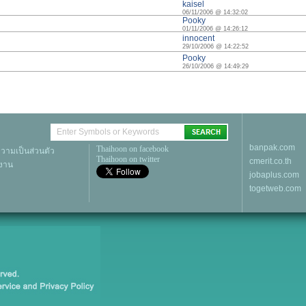
kaisel
06/11/2006 @ 14:32:02
Pooky
01/11/2006 @ 14:26:12
innocent
29/10/2006 @ 14:22:52
Pooky
26/10/2006 @ 14:49:29
banpak.com
Thaihoon on facebook
ามเป็นส่วนตัว
Thaihoon on twitter
cmerit.co.th
้งาน
jobaplus.com
togetweb.com