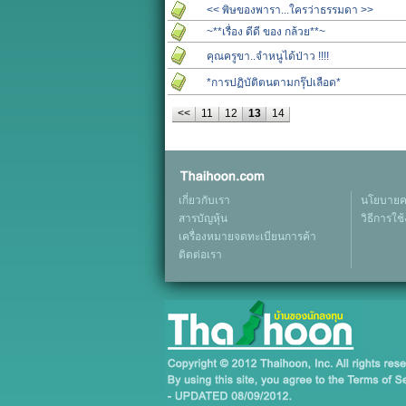
<< พิษของพารา...ใครว่าธรรมดา >>
~**เรื่อง ดีดี ของ กล้วย**~
คุณครูขา..จำหนูได้ป่าว !!!!
*การปฏิบัติตนตามกรุ๊ปเลือด*
<<
11
12
13
14
เกี่ยวกับเรา
นโยบายคว
สารบัญหุ้น
วิธีการใช
เครื่องหมายจดทะเบียนการค้า
ติดต่อเรา