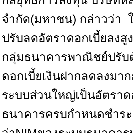
กลยุทธ์การลงทุน บริษัทห
จำกัด(มหาชน) กล่าวว่า ใ
ปรับลดอัตราดอกเบี้ยลงสู
กลุ่มธนาคารพาณิชย์ปรับตั
ดอกเบี้ยเงินฝากลดลงมากกว่
ระบบส่วนใหญ่เป็นอัตราดอ
ธนาคารครบกำหนดชำระหนี้คื