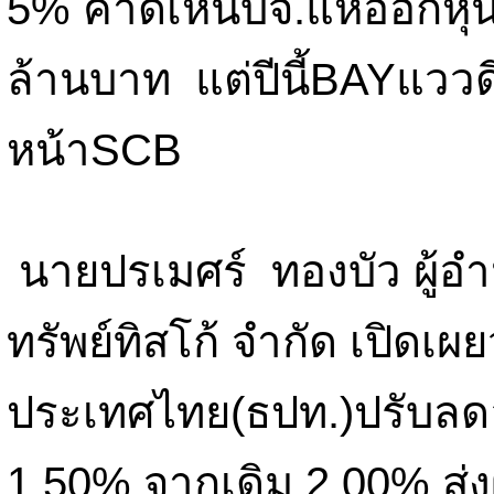
5% คาดเห็นบจ.แห่ออกหุ้นกู
ล้านบาท แต่ปีนี้BAYแวว
หน้าSCB
นายปรเมศร์ ทองบัว ผู้อำ
ทรัพย์ทิสโก้ จำกัด เปิดเ
ประเทศไทย(ธปท.)ปรับลด
1.50% จากเดิม 2.00% ส