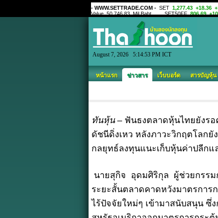
August 7, 2026 5:14:53 PM ICT
หน้าแรก
ข่าวสาร
เว็บบอร์ด
สารบัญหุ้น
ทันหุ้น
– ฟันธงตลาดหุ้นไทยยังรอ
ดัชนีดิ่งเหว หลังภาวะวิกฤตโลกยังต
กลยุทธ์ลงทุนแนะเก็บหุ้นค่าปลีกแ
นายสุกิจ อุดมศิริกุล ผู้ช่วยกรร
ระยะสั้นตลาดคาดหวังมาตรการกระตุ
ไร้ปัจจัยใหม่ๆ เข้ามาสนับสนุน ซ
สหรัฐอเมริกาออกมาตรการกระตุ