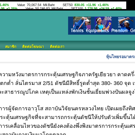
สมาชิก
ติดต่อโฆษณา
ติดต่อเรา
หุ้นไทยรอมาตรก
ความหวังมาตรการกระตุ้นเศรษฐกิจภาครัฐเยียวยา คาดครึ่
กต่ำ ลั่นไตรมาส 2/51 ดัชนีมีสิทธิ์รูดต่ำสุด 380- 360 จุด 
ละสาธารณูปโภค เหตุเป็นแหล่งพักเงินชั้นเยี่ยมพ่วงปันผลจู
มการผู้จัดการอาวุโส สถาบันวิจัยนครหลวงไทย เปิดเผยถึงทิ
้นเศรษฐกิจที่จะสามารถกระตุ้นดัชนีให้ปรับตัวเพิ่มขึ้นได
ึ่งการเคลื่อนไหวของดัชนียังคงต้องพึ่งพิงมาตรการกระตุ้นเ
้นสถาบันการเงินมาโดยตลอด