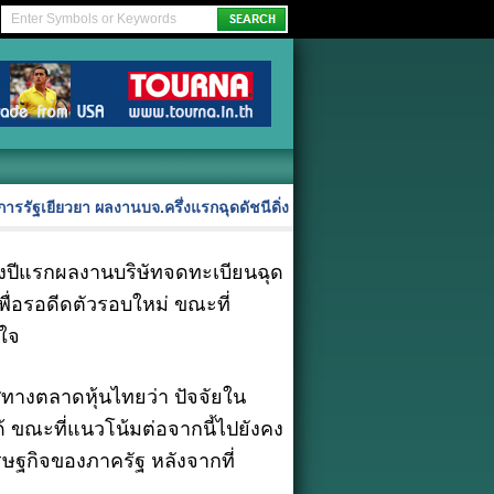
ารรัฐเยียวยา ผลงานบจ.ครึ่งแรกฉุดดัชนีดิ่ง
งปีแรกผลงานบริษัทจดทะเบียนฉุด
เพื่อรอดีดตัวรอบใหม่ ขณะที่
งใจ
ศทางตลาดหุ้นไทยว่า ปัจจัยใน
้ ขณะที่แนวโน้มต่อจากนี้ไปยังคง
ศรษฐกิจของภาครัฐ หลังจากที่