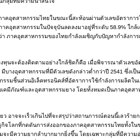
ป็นกลุ่มที่มีความน่าสนใจ
รับภาคอุตสาหกรรมไทยในขณะนี้สะท้อนผ่านตัวเลขอัตรากา
คอุตสาหกรรมในปัจจุบันลดลงมาอยู่ที่ระดับ 58.9% ใกล้เคีย
ห็นว่า ภาคอุตสาหกรรมของไทยกำลังเผชิญกับปัญหากำลังการ
นจะต้องติดตามอย่างใกล้ชิดก็คือ เมื่อพิจารณาตัวเลขอ
ีบางอุตสาหกรรมที่มีตัวเลขดังกล่าวต่ำกว่าปี 2541 ซึ่งเป็
มชิ้นส่วนอิเล็คทรอนิคส์ที่อัตราการใช้กำลังการผลิตในเดือ
ดียวกับเคมีภัณฑ์และอุตสาหกรรมยาง โดยทั้งหมดเป็นภาคอุตส
ดียว อาจจะเร็วเกินไปที่จะสรุปว่าสถานการณ์ตอนนี้เลวร้ายกว่
กิจโลกที่กดดันการส่งออกของภาคอุตสาหกรรมไทยทั้งใน
จะมีความยากลำบากมากยิ่งขึ้น โดยเฉพาะกลุ่มที่มีความอ่