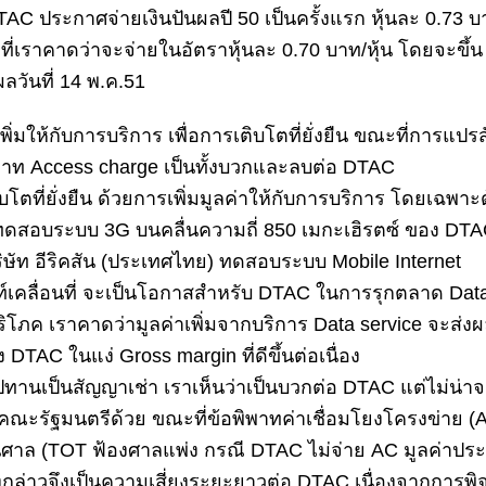
DTAC ประกาศจ่ายเงินปันผลปี 50 เป็นครั้งแรก หุ้นละ 0.73 
่าที่เราคาดว่าจะจ่ายในอัตราหุ้นละ 0.70 บาท/หุ้น โดยจะขึ้
ผลวันที่ 14 พ.ค.51
พิ่มให้กับการบริการ เพื่อการเติบโตที่ยั่งยืน ขณะที่การแป
พาท Access charge เป็นทั้งบวกและลบต่อ DTAC
โตที่ยั่งยืน ด้วยการเพิ่มมูลค่าให้กับการบริการ โดยเฉพาะ
ิ่มทดสอบระบบ 3G บนคลื่นความถี่ 850 เมกะเฮิรตซ์ ของ DT
ิษัท อีริคสัน (ประเทศไทย) ทดสอบระบบ Mobile Internet
์เคลื่อนที่ จะเป็นโอกาสสำหรับ DTAC ในการรุกตลาด Data
้บริโภค เราคาดว่ามูลค่าเพิ่มจากบริการ Data service จะส่
C ในแง่ Gross margin ที่ดีขึ้นต่อเนื่อง
นเป็นสัญญาเช่า เราเห็นว่าเป็นบวกต่อ DTAC แต่ไม่น่าจะเ
กคณะรัฐมนตรีด้วย ขณะที่ข้อพิพาทค่าเชื่อมโยงโครงข่าย (
ในศาล (TOT ฟ้องศาลแพ่ง กรณี DTAC ไม่จ่าย AC มูลค่าป
งกล่าวจึงเป็นความเสี่ยงระยะยาวต่อ DTAC เนื่องจากการพ