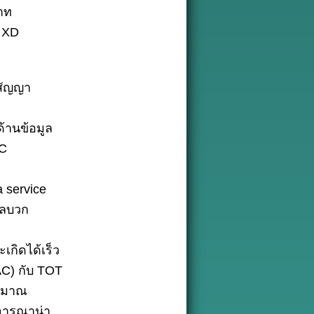
บาท
น XD
รสัญญา
ด้านข้อมูล
AC
 service
งผลบวก
กิดได้เร็ว
AC) กับ TOT
ระมาณ
ิจารณาน่า