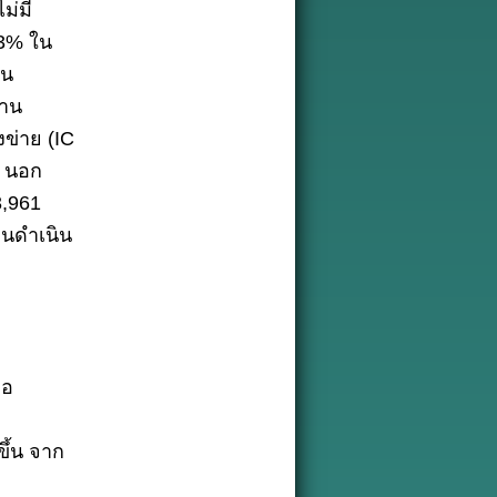
ม่มี
.3% ใน
็น
้าน
ข่าย (IC
ว นอก
3,961
ทุนดำเนิน
่อ
ึ้น จาก