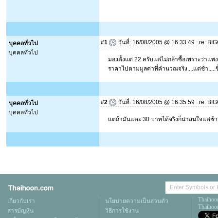
#1
วันที่: 16/08/2005 @ 16:33:49 : re: BI
บุคคลทั่วไป
บุคคลทั่วไป
มองตั้งแต่ 22 ครับแต่ไม่กล้าซื้อเพราะว่าแพ
ราคาไปตามมูลค่าที่คำนวณจริง....แต่ช้า.....ขี
#2
วันที่: 16/08/2005 @ 16:35:59 : re: BI
บุคคลทั่วไป
บุคคลทั่วไป
แต่ถ้ามันแตะ 30 บาทได้จริงก็น่าสนใจแต่ช้
Thaihoo
เกี่ยวกับเรา
นโยบายความเป็นส่วนตัว
Thaihoon
สารบัญหุ้น
วิธีการใช้งาน