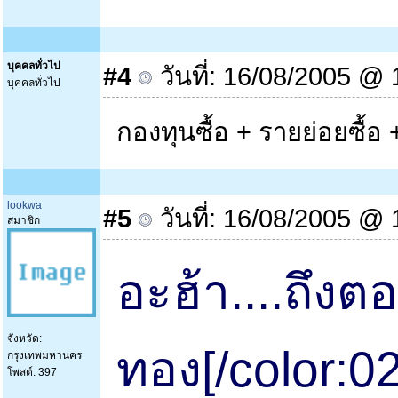
บุคคลทั่วไป
#4
วันที่: 16/08/2005 @ 1
บุคคลทั่วไป
กองทุนซื้อ + รายย่อยซื้อ +
lookwa
#5
วันที่: 16/08/2005 @ 1
สมาชิก
อะฮ้า....ถึง
จังหวัด:
ทอง[/color:0
กรุงเทพมหานคร
โพสต์: 397