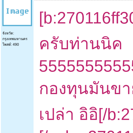
[b:270116ff3
จังหวัด:
ครับท่านนิค
กรุงเทพมหานคร
โพสต์: 490
5555555555
กองทุนมันขาย
เปล่า อิอิ[/b