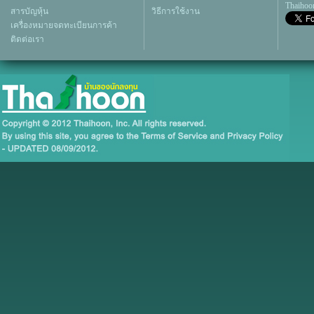
Thaihoon
สารบัญหุ้น
วิธีการใช้งาน
เครื่องหมายจดทะเบียนการค้า
ติดต่อเรา