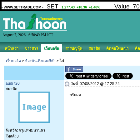
August 7, 2026 6:50:49 PM ICT
หน้าแรก
ข่าวสาร
เว็บบอร์ด
สารบัญหุ้น
สมาชิก
ติดต่อโฆษณา
ติด
เว็บบอร์ด
>
ห้องบันเทิงและกีฬา
>
ไก่
audi720
วันที่: 07/08/2012 @ 17:25:24
สมาชิก
ครับผม
จีคลับ
genting club
holiday palace
royal1
จังหวัด: กรุงเทพมหานคร
โพสต์: 3