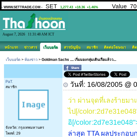
August 7, 2026 11:31:48 AM ICT
หน้าแรก
ข่าวสาร
เว็บบอร์ด
สารบัญหุ้น
สมาชิก
ติดต่อโฆษณา
ติด
เว็บบอร์ด
>
ห้องข่าว
>
Goldman Sachs .... เริ่มมองกลุ่มเดินเรือแล้วว...
PaT.
วันที่: 16/08/2005 @ 
สมาชิก
ว่า ผ่านจุดที่เลงร้าย
ไป[/color:2d7e31e048
อิ[/color:2d7e31e048"
จังหวัด: กรุงเทพมหานคร
ล่าสุด TTA ผลประกอบ
โพสต์: 29