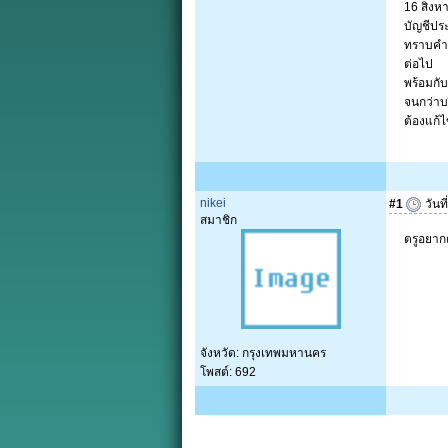
16 สิงหา
บัญชีปร
ทราบคำช
ต่อไป
พร้อมกับ
จนกว่าบร
ต้องแก้
nikei
#1
วันท
สมาชิก
ตรูอยากตาย
จังหวัด: กรุงเทพมหานคร
โพสต์: 692