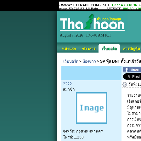
August 7, 2026 1:46:40 AM ICT
หน้าแรก
ข่าวสาร
เว็บบอร์ด
สารบัญหุ้น
เว็บบอร์ด
>
ห้องข่าว
>
SP หุ้น BNT ตั้งแต่เช้า
????
วันที่:
สมาชิก
รายงานข
เอ็นเตอร
มิถุนาย
ไม่สามา
การเงิน
กรรมการ
จังหวัด: กรุงเทพมหานคร
ตลาดหลัก
โพสต์: 1,238
ทรัพย์ขอ