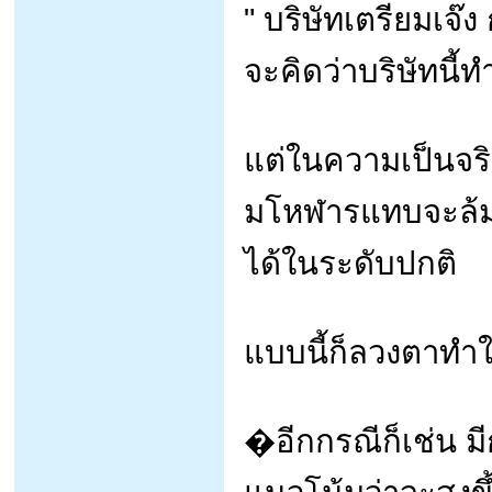
" บริษัทเตรียมเจ๊
จะคิดว่าบริษัทน
แต่ในความเป็นจริงก
มโหฬารแทบจะล้มล
ได้ในระดับปกติ
แบบนี้ก็ลวงตาทำใ
�อีกกรณีก็เช่น มี