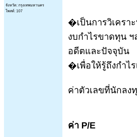
จังหวัด: กรุงเทพมหานคร
โพสต์: 107
�เป็นการวิเคราะห
งบกำไรขาดทุน ฯลฯ
อดีตและปัจจุบัน
�เพื่อให้รู้ถึงกำ
ค่าตัวเลขที่นักล
ค่า P/E