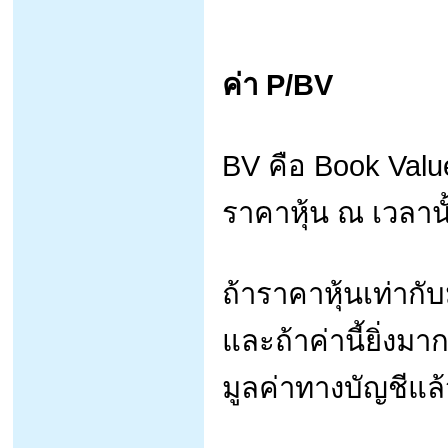
ค่า P/BV
BV คือ Book Value 
ราคาหุ้น ณ เวลานั
ถ้าราคาหุ้นเท่ากั
และถ้าค่านี้ยิ่งม
มูลค่าทางบัญชีแล