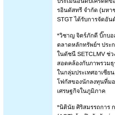
ประเมินอันดับเครดิตของบ
รอินดัสทรี จำกัด (มหาช
STGT ได้รับการจัดอันดั
*วิชาญ จิตร์ภักดี บิ๊กบ
ตลาดหลักทรัพย์ฯ ประก
ในดัชนี SETCLMV ช่วงคร
สอดคล้องกับภาพรวมธุ
ในกลุ่มประเทศอาเซียนอย่
โฟกัสของนักลงทุนที่มอ
เศรษฐกิจในภูมิภาค
*นิตินัย ศิริสมรรถกา