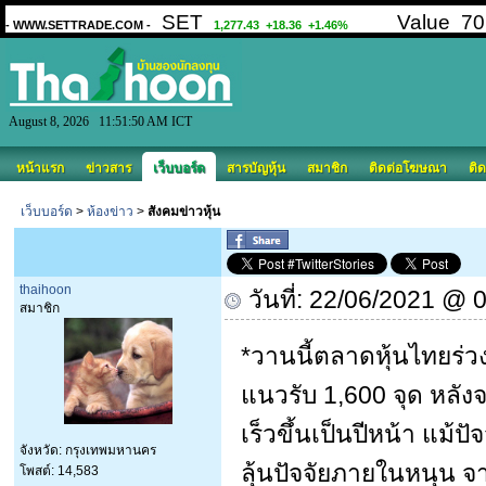
August 8, 2026 11:51:50 AM ICT
หน้าแรก
ข่าวสาร
เว็บบอร์ด
สารบัญหุ้น
สมาชิก
ติดต่อโฆษณา
ติด
เว็บบอร์ด
>
ห้องข่าว
>
สังคมข่าวหุ้น
thaihoon
วันที่: 22/06/2021 @ 
สมาชิก
*วานนี้ตลาดหุ้นไทยร่วง
แนวรับ 1,600 จุด หลัง
เร็วขึ้นเป็นปีหน้า แม้ป
จังหวัด: กรุงเทพมหานคร
ลุ้นปัจจัยภายในหนุน 
โพสต์: 14,583