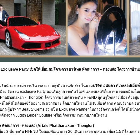
 Exclusive Party เปิดให้เยี่ยมชมโครงการ อาร์เทล พัฒนาการ – ทองหล่อ โครงการบ้า
าวรัตน์ รองกรรมการบริหารสายงานธุรกิจบ้านจัดสรร ในนาม
บริษัท อนันดา ดีเวลลอปเม้นท
ือง จัดงาน Exclusive Party ต้อนรับลูกค้าระดับวีไอพี และเซเลบริตี้แถวหน้าของเมืองไ
 Phatthanakan - Thonglor) โครงการบ้านเดี่ยวระดับ HI-END สุดหรูใจกลางเมือง ตั้งอยู่
์ไลฟ์สไตล์ของชีวิตอย่างสะดวกสบาย โดยภายในงาน ได้รับเกียรติจาก คุณปรียามล ธนวิสุท
ทัยกุล ผู้บริหาร Beauty Gems ร่วมเป็น Exclusive Partner ในการจัดงานครั้งนี้ โดยได้น
ด์ดังจาก Judith Leiber Couture พร้อมกิจกรรมมากมายภายในงาน
ล พัฒนาการ - ทองหล่อ (Artale Phatthanakan - Thonglor)
ดี่ยว 3 ชั้น ระดับ HI-END ในซอยพัฒนาการ 20 เดินทางสะดวกสบาย เพียง 1.5 กิโลเมตร 