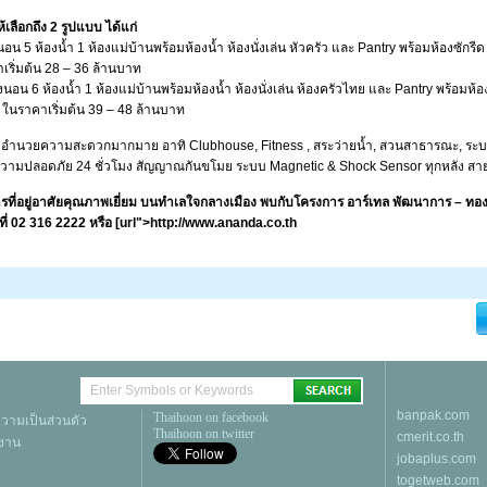
้เลือกถึง 2 รูปแบบ ได้แก่
อน 5 ห้องน้ำ 1 ห้องแม่บ้านพร้อมห้องน้ำ ห้องนั่งเล่น หัวครัว และ Pantry พร้อมห้องซักรีด 
เริ่มต้น 28 – 36 ล้านบาท
นอน 6 ห้องน้ำ 1 ห้องแม่บ้านพร้อมห้องน้ำ ห้องนั่งเล่น ห้องครัวไทย และ Pantry พร้อมห้อ
.ว. ในราคาเริ่มต้น 39 – 48 ล้านบาท
ิ่งอำนวยความสะดวกมากมาย อาทิ Clubhouse, Fitness , สระว่ายน้ำ, สวนสาธารณะ, ระ
ษาความปลอดภัย 24 ชั่วโมง สัญญาณกันขโมย ระบบ Magnetic & Shock Sensor ทุกหลัง สา
งการที่อยู่อาศัยคุณภาพเยี่ยม บนทำเลใจกลางเมือง พบกับโครงการ อาร์เทล พัฒนาการ – ทองห
ด้ที่ 02 316 2222 หรือ [url">http://www.ananda.co.th
banpak.com
Thaihoon on facebook
ามเป็นส่วนตัว
Thaihoon on twitter
cmerit.co.th
้งาน
jobaplus.com
togetweb.com