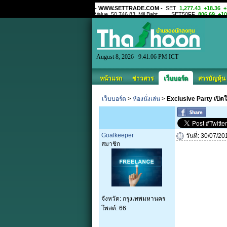
August 8, 2026 9:41:06 PM ICT
หน้าแรก
ข่าวสาร
เว็บบอร์ด
สารบัญหุ้น
เว็บบอร์ด
>
ห้องนั่งเล่น
>
Exclusive Party เปิดใ
Goalkeeper
วันที่: 30/07/2
สมาชิก
จังหวัด: กรุงเทพมหานคร
โพสต์: 66