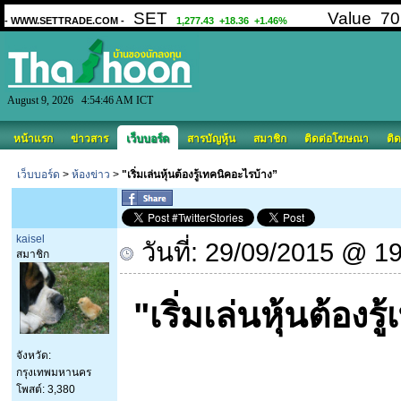
August 9, 2026 4:54:46 AM ICT
หน้าแรก
ข่าวสาร
เว็บบอร์ด
สารบัญหุ้น
สมาชิก
ติดต่อโฆษณา
ติด
เว็บบอร์ด
>
ห้องข่าว
>
"เริ่มเล่นหุ้นต้องรู้เทคนิคอะไรบ้าง”
kaisel
วันที่: 29/09/2015 @ 1
สมาชิก
"เริ่มเล่นหุ้นต้อง
จังหวัด:
กรุงเทพมหานคร
โพสต์: 3,380