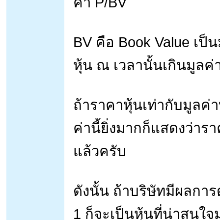
ค่า P/BV
BV คือ Book Value เป็นม
หุ้น ณ เวลานั้นเกินมูลค
ถ้าราคาหุ้นเท่ากับมูลค่
ค่านี้ยิ่งมากก็แสดงว่าร
แล้วครับ
ดังนั้น ถ้าบริษัทมีผลกา
1 ก็จะเป็นหุ้นที่น่าสนใ