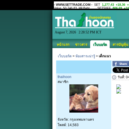
August 7, 2026 2:28:52 PM ICT
หน้าแรก
ข่าวสาร
เว็บบอร์ด
สารบัญหุ้น
เว็บบอร์ด
>
ห้องสาระน่ารู้
>
เด็กแนว
thaihoon
วันที่:
สมาชิก
จังหวัด: กรุงเทพมหานคร
โพสต์: 14,583