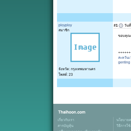
ployploy
#1
วันท
สมาชิก
ขอบคุณค
++++++
สะหวันเ
genting
จังหวัด: กรุงเทพมหานคร
โพสต์: 23
เกี่ยวกับเรา
นโยบายคว
สารบัญหุ้น
วิธีการใช