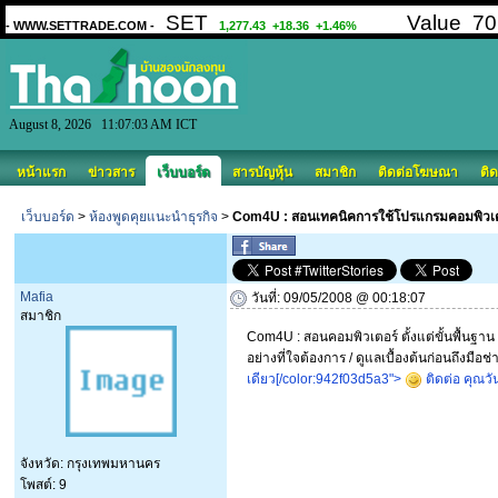
August 8, 2026 11:07:03 AM ICT
หน้าแรก
ข่าวสาร
เว็บบอร์ด
สารบัญหุ้น
สมาชิก
ติดต่อโฆษณา
ติด
เว็บบอร์ด
>
ห้องพูดคุยแนะนำธุรกิจ
>
Com4U : สอนเทคนิคการใช้โปรแกรมคอมพิวเตอร์
Mafia
วันที่: 09/05/2008 @ 00:18:07
สมาชิก
Com4U : สอนคอมพิวเตอร์ ตั้งแต่ขั้นพื้นฐ
อย่างที่ใจต้องการ / ดูแลเบื้องต้นก่อนถึงมือช่
เดียว[/color:942f03d5a3">
ติดต่อ คุณว
จังหวัด: กรุงเทพมหานคร
โพสต์: 9