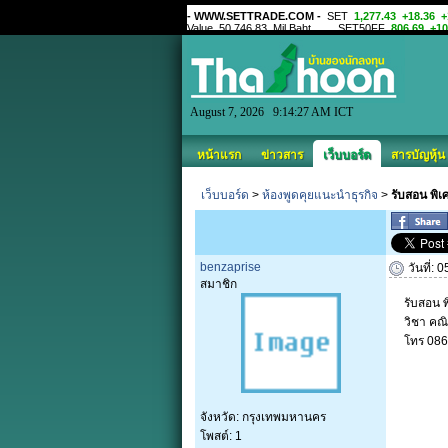
August 7, 2026 9:14:27 AM ICT
หน้าแรก
ข่าวสาร
เว็บบอร์ด
สารบัญหุ้น
เว็บบอร์ด
>
ห้องพูดคุยแนะนำธุรกิจ
>
รับสอน พิเศ
benzaprise
วันที่:
สมาชิก
รับสอน พ
วิชา คณ
โทร 08
จังหวัด: กรุงเทพมหานคร
โพสต์: 1