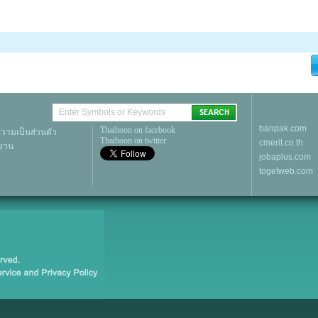
banpak.com
Thaihoon on facebook
ามเป็นส่วนตัว
Thaihoon on twitter
cmerit.co.th
้งาน
jobaplus.com
togetweb.com