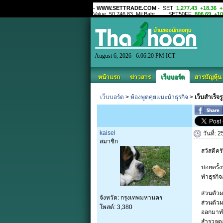
August 6, 2026 6:06:20 PM ICT
หน้าแรก
ข่าวสาร
เว็บบอร์ด
สารบัญหุ้น
เว็บบอร์ด
>
ห้องพูดคุยแนะนำธุรกิจ
>
เว็บสำเร็จ
kaisel
วันที่:
สมาชิก
สวัสดีครั
บ่อยครั
ทำธุรกิจ
ส่วนตัวผ
จังหวัด: กรุงเทพมหานคร
ส่วนตัวผ
โพสต์: 3,380
ออกมาทำ
สำรวจตล