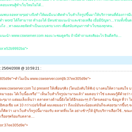
าตอบแทนสู้ทำเว็บใหม่ไม่ได้...
ผมพบเจอหลายๆอย่างจึงทำให้ผมมีแนวคิดทำเว็บสำเร็จรูปขึ้นมาให้บริการคนที่ต้องการมีเว
ำ word ได้ก็สามารถ ทำเองได้ มีคนช่วยแนะนำและช่วยเหลือ เมื่อมีปัญหา....รวมทั้งขั้
t ยังไง ...ทางผมเลยจัดทำเป็นแบบครบวงจร เพื่อสนับสนุนการทำเว็บของทุกคน..
แนะนำ www.cswserver.com ลองแวะชมดูครับ ถ้ามีคำถามสงสัยอะไร ยินดีครับ....
color:e52b9992ba">
ี่: 25/04/2008 @ 10:59:21 :
305d9e">ทำไมเป็น www.cswserver.com[/b:37ee305d9e">
www.cswserver.com ไป present ให้เพื่อนๆฟัง (โดนบังคับให้ฟัง) บางคนให้ความสนใจ บาง
ยดมาเยอะ ได้เว็บนี้อะหรือ" " เห็นเว็บสำเร็จรูปมานานแล้ว" ผมตอบว่าใช่ และผมรู้ดีด้วยว่า 
ยอะๆมาก แต่ผมเล็งเห็นว่า ตลาดทางด้านนี้ยังโตได้อีกเยอะๆๆ ถ้าใครเคยอ่าน ข้อมูล ที่ว่า ไ
อิสเอเชีย แค่ 10 กว่าเปอร์เซ็นต์ ผมเลยมองว่า ถึงแม้มันจะน้อยแต่มันก็จะค่อยๆมากขึ้นๆ จ
มก็คิดว่า เอาเว็บสำเร็จรูปนี้มารองรับ ตลาดที่จะโต อย่างช้าๆให้ ผู้รับบริการเลือกใช้...ข
รื่อยๆพร้อมกับตลาด....
color:37ee305d9e">