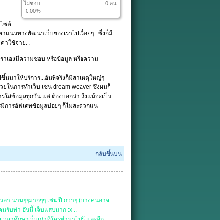
ไม่ชอบ
0 คน
0.00%
บไซต์
 หาแนวทางพัฒนาเว็บของเราไปเรื่อยๆ...ซึ่งก็มี
่าใช้จ่าย...
 ตัวเราเองมีความชอบ หรือข้อมูล หรือความ
ขึ้นมาให้บริการ...อันที่จริงก็มีสาเหตุใหญ่ๆ
ช่วยในการทำเว็บ เช่น dream weaver ซึ่งผมก็
ใส่ข้อมูลทุกวัน แต่ ต้องบอกว่า ถึงแม้จะเป็น
รมีการอัฟเดทข้อมูลบ่อยๆ ก็ไม่สะดวกแน่
กลับขึ้นบน
ช้เวลา นานๆๆมากๆๆ เช่น ปี กว่าๆ (บางคนอาจ
นรับทำ อันนี้ เจ็บแสบมาก :x ..
เวลาศึกษาเว็บเก่าที่ใครทำมาไม่รู้ และอีก