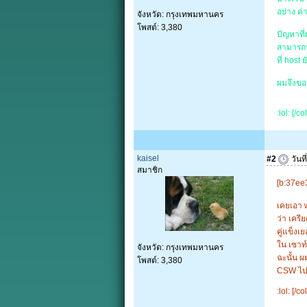
อย่าง ค่
จังหวัด: กรุงเทพมหานคร
โพสต์: 3,380
ปัญหาที่
สามารถท
ที่ hos
ผมจึงขอ
:lol: [/
kaisel
#2
วันท
สมาชิก
[b:37ee
เคยเอา 
ว่า เครี
คู่แข็งเ
ใน เซาท์
จังหวัด: กรุงเทพมหานคร
ฉะนั้น ผ
โพสต์: 3,380
CSW ไปเ
:lol: [/