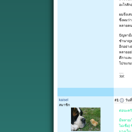
อะไรสักอ
ผมจึงเสน
ซึ่งผมว่
หลายคนที
ปัญหามีอ
ชำนาญท
อีกอย่าง
หลายอย่า
ศึกาและล
โปรแกมทำ
.....
:lol:
kaisel
#1
วันท
สมาชิก
ต่อนะครับ
มีหลายเว
ไม่เชื่อ
บางเว็บ 