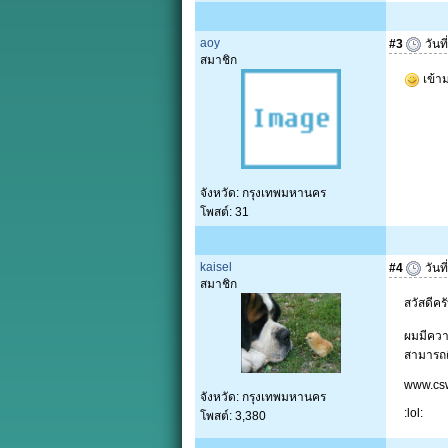
aoy
#3
วันท
สมาชิก
เข้า
จังหวัด: กรุงเทพมหานคร
โพสต์: 31
kaisel
#4
วันท
สมาชิก
สวัสดีครั
ผมมีความ
สามารถต
www.cs
จังหวัด: กรุงเทพมหานคร
:lol:
โพสต์: 3,380