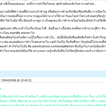
ย่างที่เป็นของตนเอง ..จนปีกว่าแล้วก็ยังไม่เจอ..สุดท้ายต้องกลับไปหางานทำต่อ...
องานนึงที่คิดว่าคนที่มีงานประจำทำอยู่ หรือต้องการทำธุรกิจเพิ่มหรือเสริมคือ การเปิดเว็
าเป็นการลงทุนที่ไม่มาก สามารถดูแลได้ง่าย อาจใช้เวลาวันละไม่เท่าไหร่ แล้วค่อยๆเรียนรู้
่ทำให้เว็บมีค่าขึ้น มีคนเข้ามาดูมาก เป็นชุมชน มีการค้าขายโดยไม่ต้องมีหน้าร้านให้เสียค
ยู่สองอย่างคือ จะทำเว็บเกี่ยวกับอะไรดี...อันนี้ ผมว่าเบื้องต้น คนที่อยากทำน่าจะรู้ดีว่า
างไหน ค่อยๆคิด ค่อยๆหาไป
คือคนที่สนใจแต่ไม่มีความรู้ในเรื่องการทำเว็บ....อันนี้เป็อันนึงที่ผมตัดสินใจทำเว็บสำเร็จรูป
ง เช่น ผมเคยต้องการทำเว็บสองสามเว็บ แต่ทำไม่เป็น จึงเริ่มศึกษา ปัจจุบันมีโปรแกมที่
องทำ สำเร็จไปเว็บนึง คือ www.thaihoon.com/somjitkitchen ซึ่งเป็นเว็บง่ายๆไม่ต้องมีการ
เว็บง่ายๆแต่มันก็ต้องใช้เวลาและความรู้ระดับนึงที่จะไปเรียนรู้กับมัน และถ้าเราต้องกา
ี่: 25/04/2008 @ 10:40:31 :
....
็บที่ผมต้องไปจ้างเขาทำหรือแก้..แต่ที่ประสบปัญหาอันดับแรกคือเรื่องเวลา ซึ่งบางเว็บใ
) ซึ่งผมมานั่งคิด เสียดายเวลาและโอกาสจัง อีกอย่างที่เป็นปัญหาหลักเลย คือการทิ้งงานของค
ผมต้องการแก้ไขปรับปรุงเล็กน้อย ก็ หาคนรับทำไม่ค่อยได้ เนื่องจากการแก้นี่คนแก้ต้องเสีย