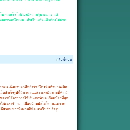
็บ รวดเร็ว ไม่ต้องมีความรุ้มากมาย แค่
นตอนการจดโดเมน...ทำเว็บเสร็จแล้วต้องไปฝาก
กลับขึ้นบน
คน เพิ่งมาบอกทีหลังว่า "โห เห็นทำมาตั้งปีก
เว็บสำเร็จรูปนี้มีมานานแล้ว และมีหลายที่ทำ มี
ทยเรามีอัตราการใช้ อินเตอร์เนต เกือบน้อยที่สุด
ะใช้เวลาช้ากว่า เพื่อนบ้านยังไงก็ตาม..เพราะ
ณะเดียวกัน ทางทีมงานก็พัฒนาเว็บสำเร็จรูป