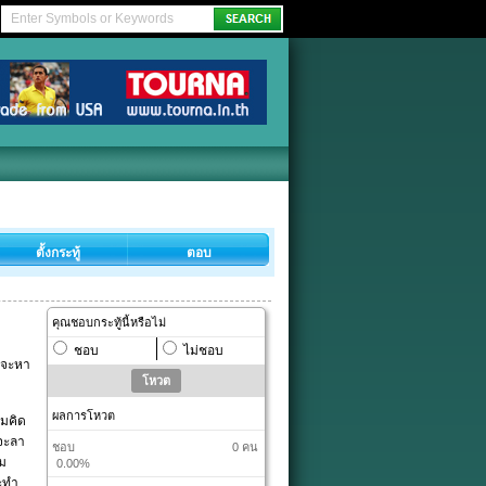
ตั้งกระทู้
ตอบ
คุณชอบกระทู้นี้หรือไม่
ชอบ
ไม่ชอบ
ากจะหา
ผลการโหวต
ามคิด
าจะลา
ชอบ
0 คน
่ม
0.00%
ะทำ