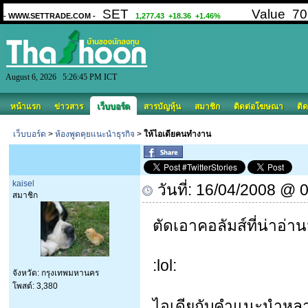
August 6, 2026 5:26:45 PM ICT
หน้าแรก
ข่าวสาร
เว็บบอร์ด
สารบัญหุ้น
สมาชิก
ติดต่อโฆษณา
ติด
เว็บบอร์ด
>
ห้องพูดคุยแนะนำธุรกิจ
>
ให้ไอเดียคนทำงาน
kaisel
วันที่: 16/04/2008 @ 
สมาชิก
ตัดเอาคอลัมส์ที่น่าอ่า
:lol:
จังหวัด: กรุงเทพมหานคร
โพสต์: 3,380
ไอเดียกับคำแนะนำหลา