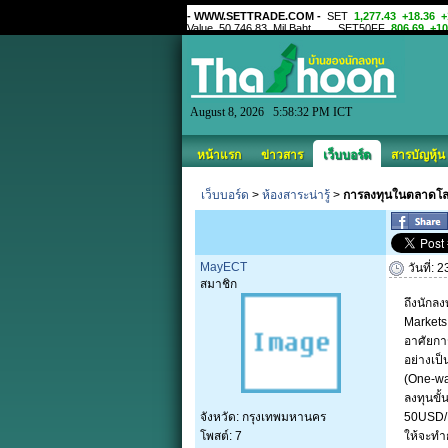
August 8, 2026 5:58:32 PM ICT
หน้าแรก
ข่าวสาร
เว็บบอร์ด
สารบัญหุ้น
เว็บบอร์ด
>
ห้องสาระน่ารู้
>
การลงทุนในตลาดโลก
MayECT
วันที่:
สมาชิก
ถึงนักล
Markets
อาศัยกา
อย่างเป
(One-wa
ลงทุนขั
จังหวัด: กรุงเทพมหานคร
50USD/Lo
โพสต์: 7
ให้จะทำก