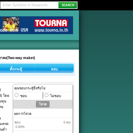
ละขาลง(Two-way maket)
ตั้งกระทู้
ตอบ
คุณชอบกระทู้นี้หรือไม่
l
t) โดย
ชอบ
ไม่ชอบ
งทุน
ทย
ผลการโหวต
น
ชอบ
0 คน
คนเทรด
0.00%
้นต่ำ