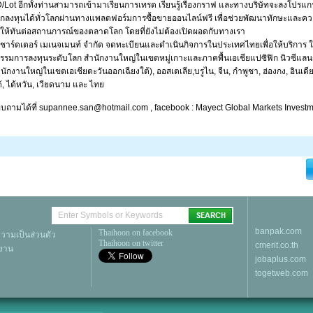
Lot อีกทั้งท่านสามารถเข้ามาเรียนการเทรด เรียนรู้เรื่องกราฟ และทางบริษัทจะลงโปรแก
ฝึกลงทุนได้ทั่วโลกผ่านทางแพลตฟอร์มการซื้อขายออนไลน์ฟรี เพื่อช่วยพัฒนาทักษะและควา
้าให้ทันต่อสถานการณ์ของตลาดโลก โดยที่ยังไม่ต้องเปิดผอดกับทางเรา
ี-ชาร์ดเตอร์ เมเนจเมนท์ จำกัด จดทะเบียนและดำเนินกิจการในประเทศไทยเพื่อให้บริการ ใ
รรมการลงทุนระดับโลก สำนักงานใหญ่ในเขตหมู่เกาะและภาคพื้นเอเชียแปซิฟิก นิวซีแลนด
ำนักงานใหญ่ในเขตเอเชียตะวันออกเฉียงใต้), ออสเตเลีย,บรูไน, จีน, กำพูชา, ฮ่องกง, อินเดีย,
้, ไต้หวัน, เวียดนาม และ ไทย
อบถามได้ที่ supannee.san@hotmail.com , facebook : Mayect Global Markets Invest
banpak.com
Thaihoon on facebook
ามเป็นส่วนตัว
Thaihoon on twitter
cmerit.co.th
้งาน
jobaplus.com
togetweb.com