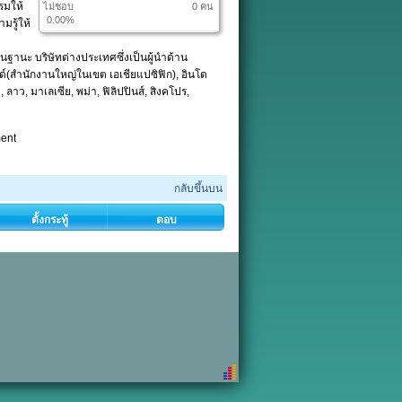
รมให้
ไม่ชอบ
0 คน
0.00%
มรู้ให้
นฐานะ บริษัทต่างประเทศซึ่งเป็นผู้นำด้าน
์(สำนักงานใหญ่ในเขต เอเชียแปซิฟิก), อินโด
 ลาว, มาเลเซีย, พม่า, ฟิลิปปินส์, สิงคโปร,
ment
กลับขึ้นบน
ตั้งกระทู้
ตอบ