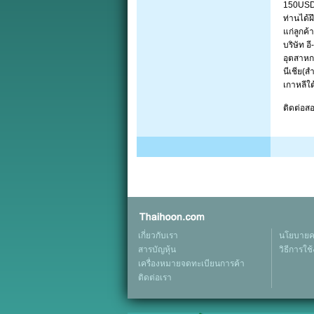
150USD/
ท่านได้
แก่ลูกค
บริษัท อ
อุตสาหก
นีเชีย(ส
เกาหลีใต
ติดต่อส
เกี่ยวกับเรา
นโยบายคว
สารบัญหุ้น
วิธีการใช
เครื่องหมายจดทะเบียนการค้า
ติดต่อเรา