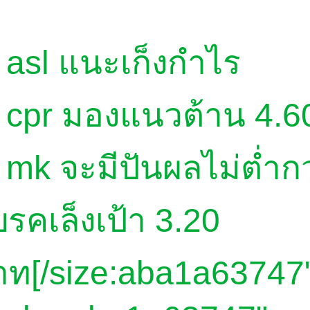
 asl แนะเก็งกำไร
. cpr มองแนวต้าน 4.6
 mk จะมีปันผลไม่ต่ำก
รคเล็งเป้า 3.20
าท[/size:aba1a63747