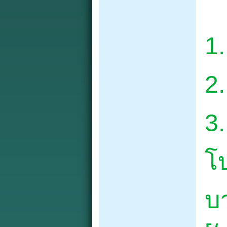
1.
2
3.
โบ
บ