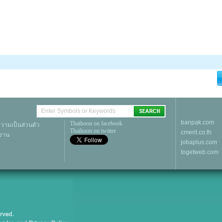
banpak.com
Thaihoon on facebook
ามเป็นส่วนตัว
Thaihoon on twitter
cmerit.co.th
้งาน
jobaplus.com
togetweb.com