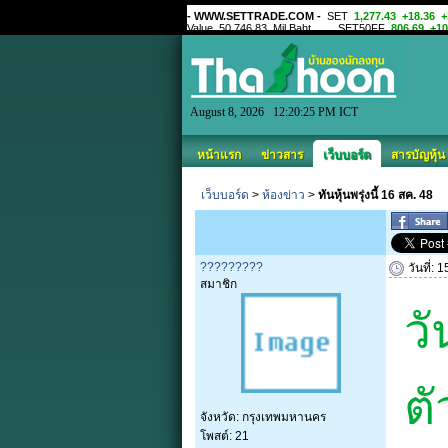
August 8, 2026 12:20:25 PM ICT
หน้าแรก
ข่าวสาร
เว็บบอร์ด
สารบัญหุ้น
เว็บบอร์ด
>
ห้องข่าว
>
ทันหุ้นพรุ่งนี้ 16 สค. 48
?????????
วันที่:
สมาชิก
วั
ตั
จังหวัด: กรุงเทพมหานคร
โพสต์: 21