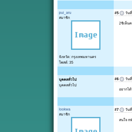
pui_aru
#5
วันที
สมาชิก
2ชิเห็นค
จังหวัด: กรุงเทพมหานคร
โพสต์: 35
#6
วันที
บุคคลทั่วไป
บุคคลทั่วไป
อยากได้ป
lookwa
#7
วันที
สมาชิก
สนใจ mk 