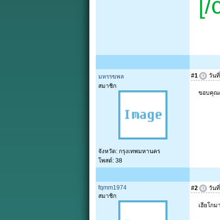
[
#1
วันที
มหรรฆพล
สมาชิก
ขอบคุณค
จังหวัด: กรุงเทพมหานคร
โพสต์: 38
fqmm1974
#2
วันที
สมาชิก
เฮียโกมา