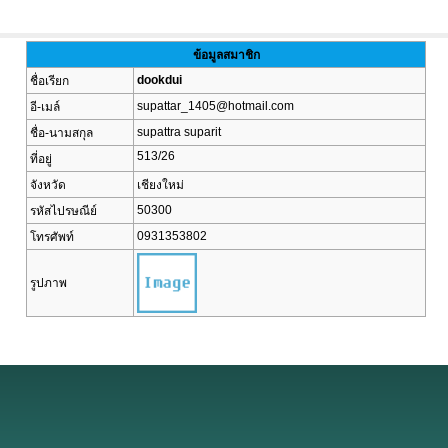
ข้อมูลสมาชิก
dookdui
ชื่อเรียก
supattar_1405@hotmail.com
อี-เมล์
supattra suparit
ชื่อ-นามสกุล
513/26
ที่อยู่
จังหวัด
เชียงใหม่
50300
รหัสไปรษณีย์
0931353802
โทรศัพท์
รูปภาพ