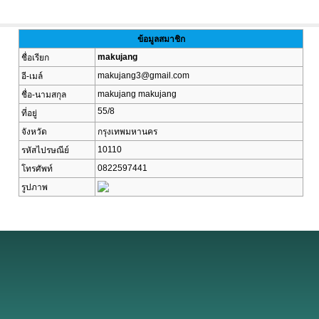
ข้อมูลสมาชิก
makujang
ชื่อเรียก
makujang3@gmail.com
อี-เมล์
makujang makujang
ชื่อ-นามสกุล
55/8
ที่อยู่
จังหวัด
กรุงเทพมหานคร
10110
รหัสไปรษณีย์
0822597441
โทรศัพท์
รูปภาพ