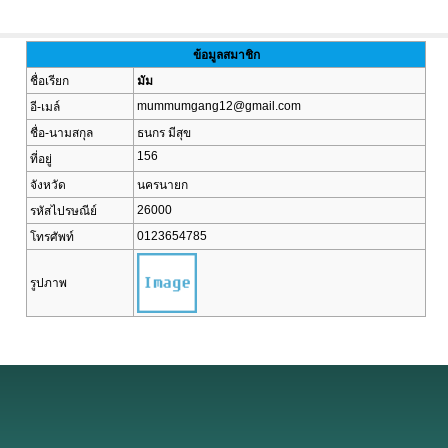
ข้อมูลสมาชิก
ชื่อเรียก
มัม
mummumgang12@gmail.com
อี-เมล์
ชื่อ-นามสกุล
ธนกร มีสุข
156
ที่อยู่
จังหวัด
นครนายก
26000
รหัสไปรษณีย์
0123654785
โทรศัพท์
รูปภาพ