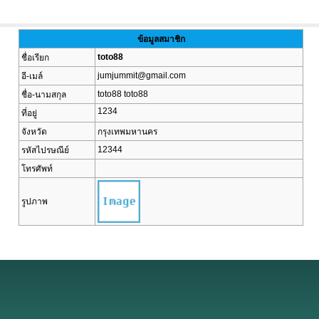
ข้อมูลสมาชิก
toto88
ชื่อเรียก
jumjummit@gmail.com
อี-เมล์
toto88 toto88
ชื่อ-นามสกุล
1234
ที่อยู่
จังหวัด
กรุงเทพมหานคร
12344
รหัสไปรษณีย์
โทรศัพท์
รูปภาพ