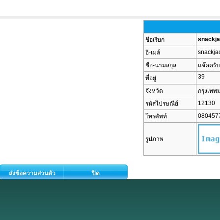
snackj
ชื่อเรียก
snackja
อี-เมล์
ชื่อ-นามสกุล
แจ๊คครับ
39
ที่อยู่
จังหวัด
กรุงเท
12130
รหัสไปรษณีย์
080457
โทรศัพท์
รูปภาพ
ส่งข้อความส่วนตัว
ปิด