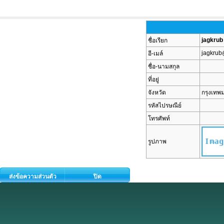
jagkrub
ชื่อเรียก
jagkrub
อี-เมล์
ชื่อ-นามสกุล
ที่อยู่
จังหวัด
กรุงเท
รหัสไปรษณีย์
โทรศัพท์
รูปภาพ
ส่งข้อความส่วนตัว
ปิด