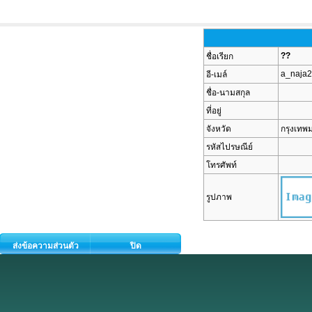
??
ชื่อเรียก
a_naja
อี-เมล์
ชื่อ-นามสกุล
ที่อยู่
จังหวัด
กรุงเท
รหัสไปรษณีย์
โทรศัพท์
รูปภาพ
ส่งข้อความส่วนตัว
ปิด