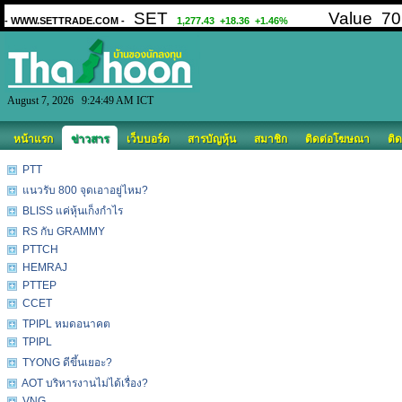
August 7, 2026 9:24:49 AM ICT
หน้าแรก
ข่าวสาร
เว็บบอร์ด
สารบัญหุ้น
สมาชิก
ติดต่อโฆษณา
ติด
PTT
แนวรับ 800 จุดเอาอยู่ไหม?
BLISS แค่หุ้นเก็งกำไร
RS กับ GRAMMY
PTTCH
HEMRAJ
PTTEP
CCET
TPIPL หมดอนาคต
TPIPL
TYONG ดีขึ้นเยอะ?
AOT บริหารงานไม่ได้เรื่อง?
VNG